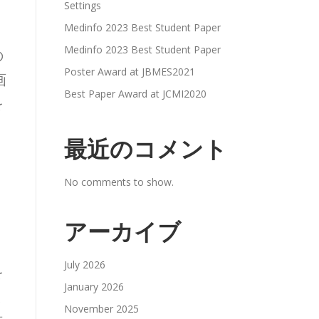
Settings
Medinfo 2023 Best Student Paper
Medinfo 2023 Best Student Paper
の
Poster Award at JBMES2021
画
Best Paper Award at JCMI2020
を
最近のコメント
、
No comments to show.
い
アーカイブ
July 2026
を
January 2026
大
November 2025