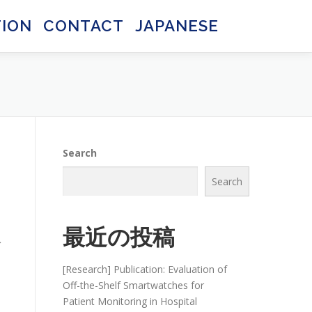
TION
CONTACT
JAPANESE
日本語
日本語
Search
Search
療
最近の投稿
げ
[Research] Publication: Evaluation of
Off-the-Shelf Smartwatches for
Patient Monitoring in Hospital