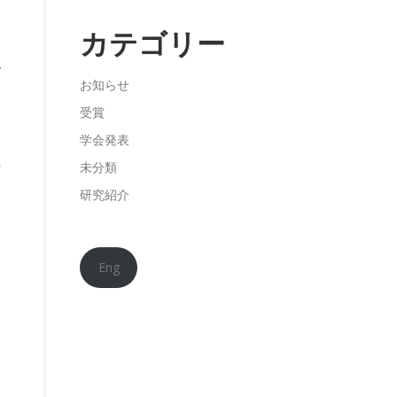
カテゴリー
ば
お知らせ
学
受賞
て
学会発表
か
未分類
て
研究紹介
。
Eng
ネ
ン