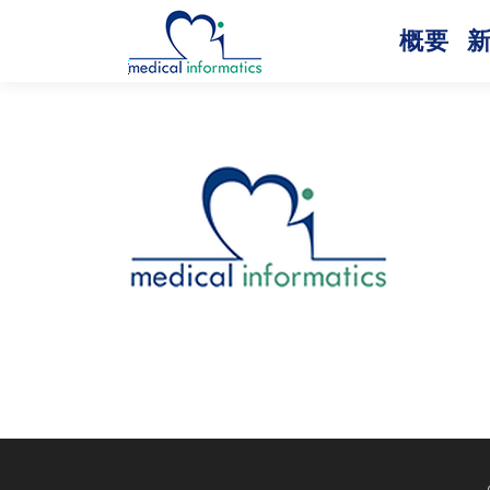
コ
ン
概要
テ
ン
ツ
へ
ス
キ
ッ
プ