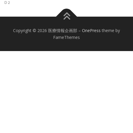
D２
Copyright © 2026 医療情報企画部
–
OnePress
theme by
FameThemes