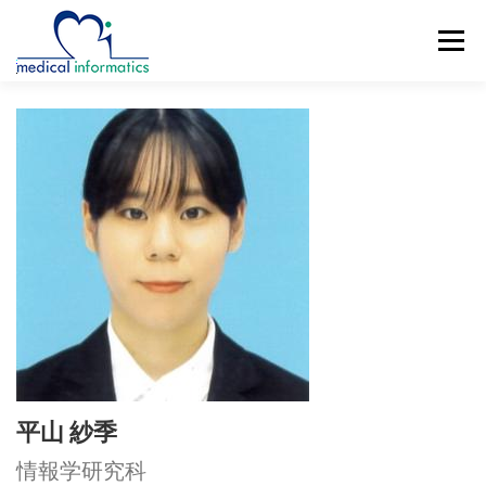
コ
ン
メニュー
テ
ン
ツ
へ
概要
新着情報
構成員
研究紹介
ス
キ
ッ
研究業績
公開リソース
アクセス
プ
ENGLISH
平山 紗季
情報学研究科