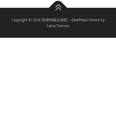
Copyright © 2026 医療情報企画部
–
OnePress
theme by
FameThemes