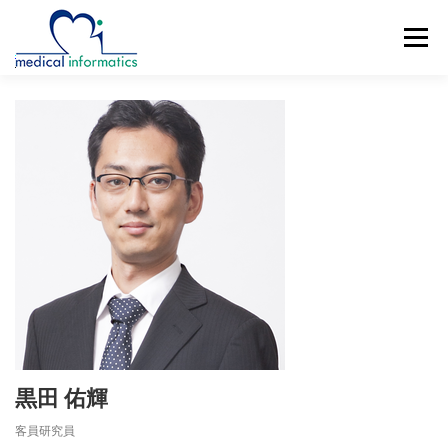
コ
ン
メニュー
テ
ン
ツ
へ
概要
新着情報
構成員
研究紹介
ス
キ
ッ
研究業績
公開リソース
アクセス
プ
ENGLISH
黒田 佑輝
客員研究員