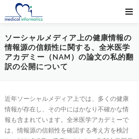
コ
ン
メニュー
テ
ン
ツ
へ
概要
新着情報
構成員
研究紹介
ソーシャルメディア上の健康情報の
ス
情報源の信頼性に関する、全米医学
キ
ッ
アカデミー（NAM）の論文の私的翻
研究業績
公開リソース
アクセス
プ
訳の公開について
ENGLISH
近年ソーシャルメディア上では、多くの健康
情報が存在し、その中にはかなり不確かな情
報も含まれています。全米医学アカデミーで
は、情報源の信頼性を確認する考え方を検討