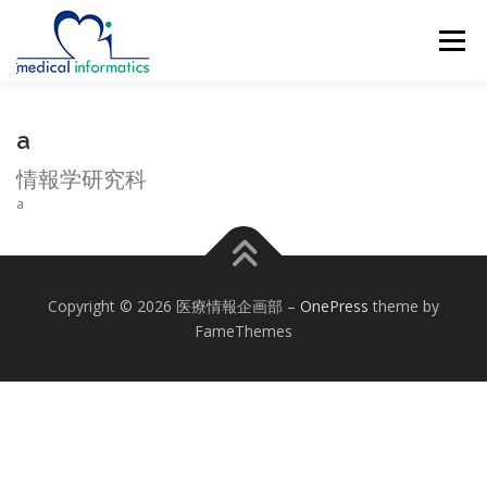
コ
ン
メニュー
テ
ン
ツ
へ
概要
新着情報
構成員
研究紹介
a
ス
キ
情報学研究科
ッ
研究業績
公開リソース
アクセス
a
プ
ENGLISH
Copyright © 2026 医療情報企画部
–
OnePress
theme by
FameThemes