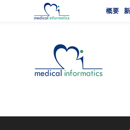
コ
ン
概要
テ
ン
ツ
へ
ス
キ
ッ
プ