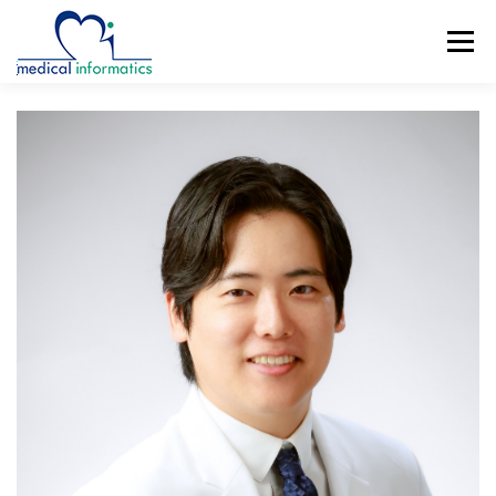
コ
ン
メニュー
テ
ン
ツ
へ
概要
新着情報
構成員
研究紹介
ス
キ
ッ
研究業績
公開リソース
アクセス
プ
ENGLISH