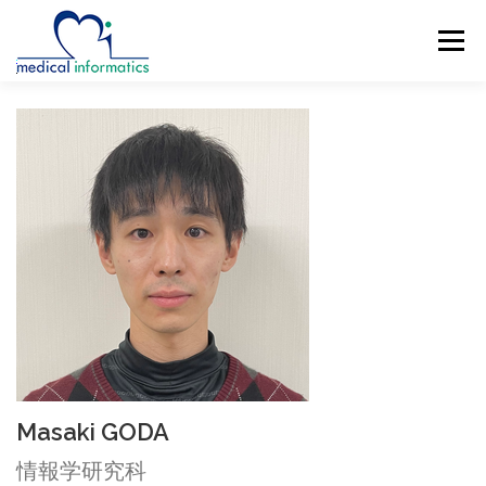
コ
ン
メニュー
テ
ン
ツ
へ
概要
新着情報
構成員
研究紹介
ス
キ
ッ
研究業績
公開リソース
アクセス
プ
ENGLISH
Masaki GODA
情報学研究科