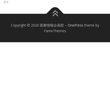
D３
Copyright © 2026 医療情報企画部
–
OnePress
theme by
FameThemes