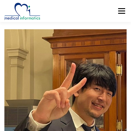
コ
ン
メニュー
テ
ン
ツ
へ
概要
新着情報
構成員
研究紹介
ス
キ
ッ
研究業績
公開リソース
アクセス
プ
ENGLISH