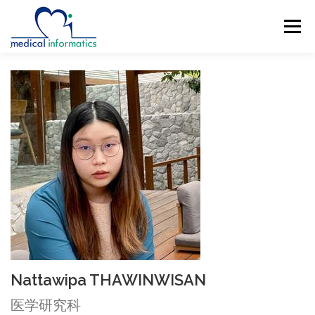
コ
ン
メニュー
テ
ン
ツ
へ
概要
新着情報
構成員
研究紹介
ス
キ
ッ
研究業績
公開リソース
アクセス
プ
ENGLISH
Nattawipa THAWINWISAN
医学研究科