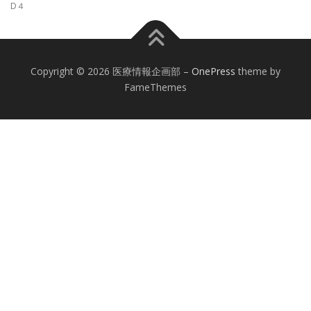
D４
Copyright © 2026 医療情報企画部
–
OnePress
theme by
FameThemes