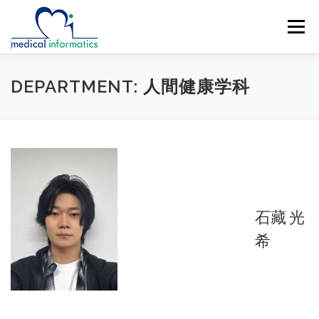
コ
ン
メニュー
テ
ン
ツ
へ
概要
新着情報
構成員
研究紹介
DEPARTMENT:
人間健康学科
ス
キ
ッ
研究業績
公開リソース
アクセス
プ
English
English
ENGLISH
石藏 光
希