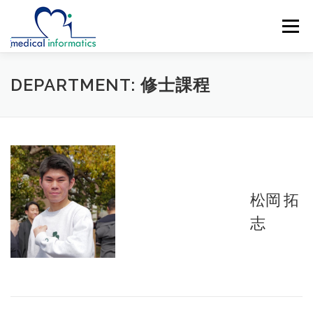
コ
ン
メニュー
テ
ン
ツ
へ
概要
新着情報
構成員
研究紹介
DEPARTMENT:
修士課程
ス
キ
ッ
研究業績
公開リソース
アクセス
プ
English
English
ENGLISH
松岡 拓
志