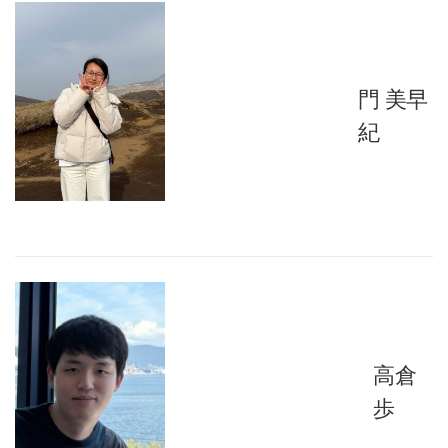
門 美早
紀
高倉
歩