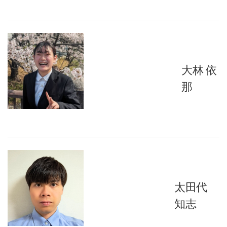
大林 依
那
太田代
知志